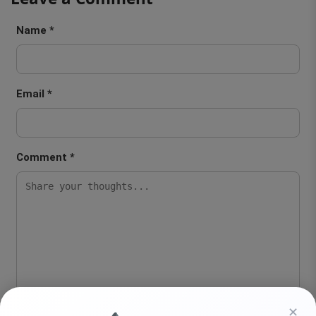
Name *
Email *
Comment *
✕