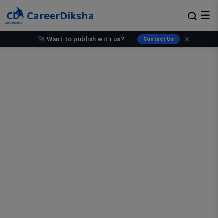
CareerDiksha
☰
🚀 Want to publish with us?
✕
Contact Us