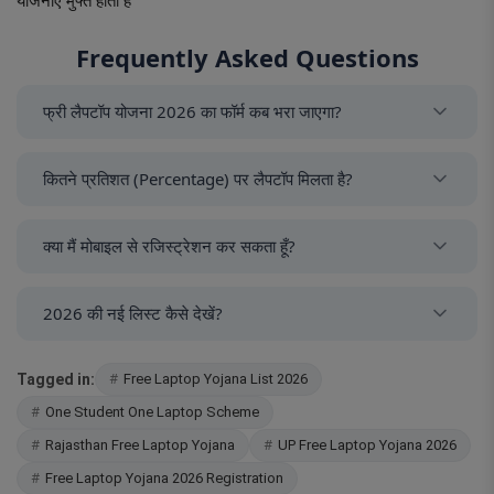
योजनाएं मुफ्त होती हैं
Frequently Asked Questions
फ्री लैपटॉप योजना 2026 का फॉर्म कब भरा जाएगा?
अधिकांश राज्यों में बोर्ड रिजल्ट आने के बाद (मई-जून 2026) फॉर्म भरे
कितने प्रतिशत (Percentage) पर लैपटॉप मिलता है?
जाएंगे। हालांकि, यूपी और बिहार में प्रक्रिया निरंतर चलती रहती है।
यह राज्य पर निर्भर करता है। आमतौर पर यूपी में 60-65% और एमपी/
क्या मैं मोबाइल से रजिस्ट्रेशन कर सकता हूँ?
राजस्थान में 75% से ऊपर अंक लाने वालों को प्राथमिकता दी जाती है।
जी हाँ, अगर आपके राज्य में ऑनलाइन पोर्टल खुला है, तो आप मोबाइल से
2026 की नई लिस्ट कैसे देखें?
आवेदन कर सकते हैं।
लिस्ट देखने के लिए आपको अपने राज्य के शिक्षा विभाग की वेबसाइट या
Tagged in:
Free Laptop Yojana List 2026
DigiShakti (UP के लिए) पोर्टल पर जाना होगा।
One Student One Laptop Scheme
Rajasthan Free Laptop Yojana
UP Free Laptop Yojana 2026
Free Laptop Yojana 2026 Registration