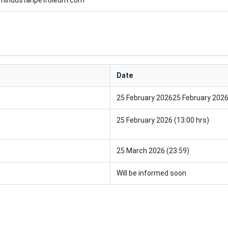
Date
25 February 202625 February 202
25 February 2026 (13:00 hrs)
25 March 2026 (23:59)
Will be informed soon
Get Free Govt Job Alerts
Start receiving daily job alerts