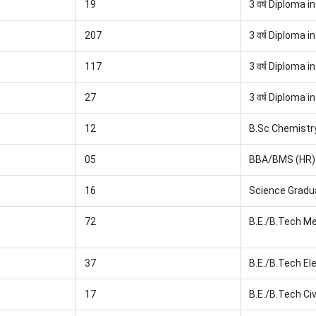
19
3 वर्ष Diploma in
207
3 वर्ष Diploma 
117
3 वर्ष Diploma i
27
3 वर्ष Diploma 
12
B.Sc Chemistr
05
BBA/BMS (HR)
16
Science Gradua
72
B.E./B.Tech M
37
B.E./B.Tech Ele
17
B.E./B.Tech Civ