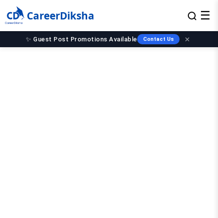
CareerDiksha
☰
✨ Guest Post Promotions Available
✕
Contact Us