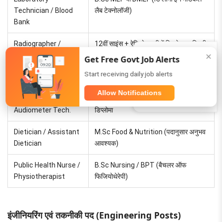
Technician / Blood
लैब टेक्नोलॉजी)
Bank
Radiographer /
12वीं साइंस + रेडियोग्राफी में डिप्लोमा या डिग्री
Join Us (5K+)
Radiotherapy Tech.
✕
Get Free Govt Job Alerts
WhatsApp
Start receiving daily job alerts
ECG Technician
ईसीजी टेक्नोलॉजी में डिप्लोमा
Allow Notifications
Telegram
Ophthalmic /
संबंधित क्षेत्र (ऑप्टोमेट्री/ऑडियोमेट्री) में
Audiometer Tech.
डिप्लोमा
Dietician / Assistant
M.Sc Food & Nutrition (पदानुसार अनुभव
Dietician
आवश्यक)
Public Health Nurse /
B.Sc Nursing / BPT (बैचलर ऑफ
Physiotherapist
फिजियोथेरेपी)
इंजीनियरिंग एवं तकनीकी पद (Engineering Posts)