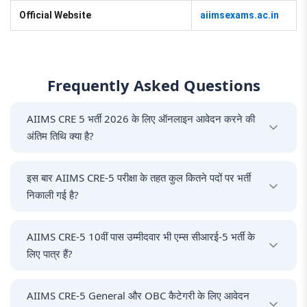
Official Website
aiimsexams.ac.in
Frequently Asked Questions
AIIMS CRE 5 भर्ती 2026 के लिए ऑनलाइन आवेदन करने की
अंतिम तिथि क्या है?
ऑनलाइन आवेदन फॉर्म जमा करने की अंतिम तिथि 03 जुलाई 2026 (शाम
इस बार AIIMS CRE-5 परीक्षा के तहत कुल कितने पदों पर भर्ती
5:00 बजे तक) है।
निकाली गई है?
विभिन्न एम्स (AIIMS) और केंद्रीय सरकारी संस्थानों में ग्रुप-B और ग्रुप-C
AIIMS CRE-5 10वीं पास उम्मीदवार भी एम्स सीआरई-5 भर्ती के
के कुल 1484 पदों पर भर्ती के लिए नोटिफिकेशन जारी किया गया है।
लिए पात्र हैं?
हाँ, 10वीं पास उम्मीदवार MTS, चपरासी (Peon), ऑफिस अटेंडेंट, मोर्चरी
AIIMS CRE-5 General और OBC कैटेगरी के लिए आवेदन
अटेंडेंट और ड्राइवर जैसे विशिष्ट पदों के लिए आवेदन कर सकते हैं।