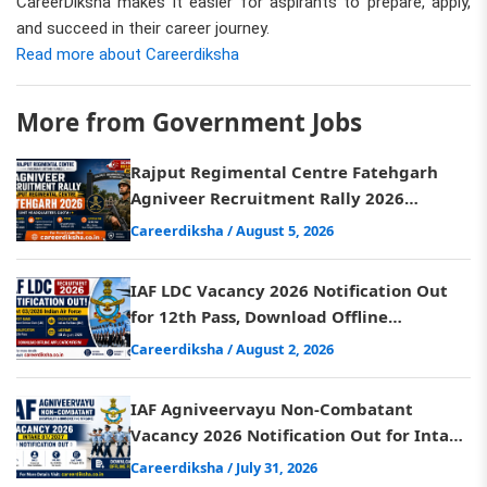
CareerDiksha makes it easier for aspirants to prepare, apply,
and succeed in their career journey.
Read more about Careerdiksha
More from Government Jobs
Rajput Regimental Centre Fatehgarh
Agniveer Recruitment Rally 2026
Schedule Released, Check Ditels
Careerdiksha
/ August 5, 2026
IAF LDC Vacancy 2026 Notification Out
for 12th Pass, Download Offline
Application Form
Careerdiksha
/ August 2, 2026
IAF Agniveervayu Non-Combatant
Vacancy 2026 Notification Out for Intake
01/2027, Download Form
Careerdiksha
/ July 31, 2026