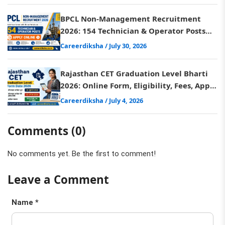
BPCL Non-Management Recruitment
2026: 154 Technician & Operator Posts
Notification, Apply Online
Careerdiksha
/ July 30, 2026
Rajasthan CET Graduation Level Bharti
2026: Online Form, Eligibility, Fees, Apply
Online
Careerdiksha
/ July 4, 2026
Comments (0)
No comments yet. Be the first to comment!
Leave a Comment
Name *