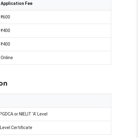
Application Fee
₹600
₹400
₹400
Online
ion
PGDCA or NIELIT ‘A’ Level
 Level Certificate