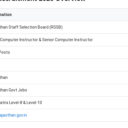
mation
than Staff Selection Board (RSSB)
 Computer Instructor & Senior Computer Instructor
Posts
e
than
than Govt Jobs
trix Level-8 & Level-10
ajasthan.gov.in