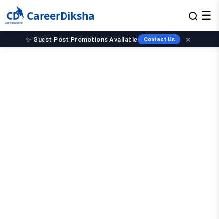
CareerDiksha
☰
✨ Guest Post Promotions Available
✕
Contact Us