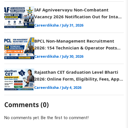
IAF Agniveervayu Non-Combatant
Vacancy 2026 Notification Out for Intake
01/2027, Download Form
Careerdiksha
/ July 31, 2026
BPCL Non-Management Recruitment
2026: 154 Technician & Operator Posts
Notification, Apply Online
Careerdiksha
/ July 30, 2026
Rajasthan CET Graduation Level Bharti
2026: Online Form, Eligibility, Fees, Apply
Online
Careerdiksha
/ July 4, 2026
Comments (0)
No comments yet. Be the first to comment!