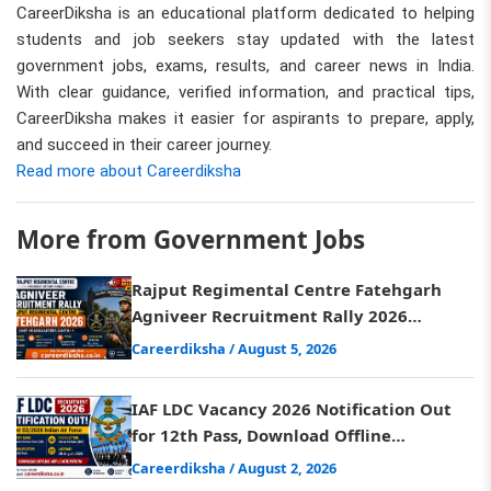
CareerDiksha is an educational platform dedicated to helping
students and job seekers stay updated with the latest
government jobs, exams, results, and career news in India.
With clear guidance, verified information, and practical tips,
CareerDiksha makes it easier for aspirants to prepare, apply,
and succeed in their career journey.
Read more about Careerdiksha
More from Government Jobs
Rajput Regimental Centre Fatehgarh
Agniveer Recruitment Rally 2026
Schedule Released, Check Ditels
Careerdiksha
/ August 5, 2026
IAF LDC Vacancy 2026 Notification Out
for 12th Pass, Download Offline
Application Form
Careerdiksha
/ August 2, 2026