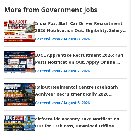
More from Government Jobs
India Post Staff Car Driver Recruitment
2026 Notification Out: Eligibility, Salary
& Apply Offline
Careerdiksha
/ August 8, 2026
IOCL Apprentice Recruitment 2026: 434
Posts Notification Out, Apply Online,
Eligibility & Last Date
Careerdiksha
/ August 7, 2026
Rajput Regimental Centre Fatehgarh
Agniveer Recruitment Rally 2026
Schedule Released, Check Ditels
Careerdiksha
/ August 5, 2026
airforce ldc vacancy 2026 Notification
Out for 12th Pass, Download Offline