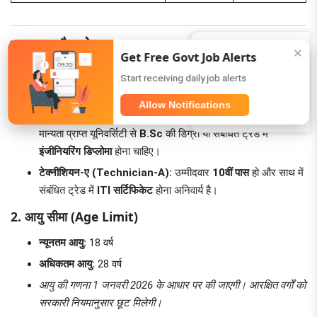
पात्रता और योग्यता (Eligibility Criteria)
Join Us (5K+)
✕
Get Free Govt Job Alerts
आवेदन करने से पहले अपनी योग्यता जरूर चेक कर लें:
WhatsApp
Start receiving daily job alerts
1. शैक्षणिक योग्यता (Educational Qualification)
Allow Notifications
Telegram
सीनियर टेक्निकल असिस्टेंट-बी (STA-B):
उम्मीदवार के पास किसी
मान्यता प्राप्त यूनिवर्सिटी से
B.Sc
की डिग्री या संबंधित ट्रेड में
इंजीनियरिंग डिप्लोमा
होना चाहिए।
टेक्नीशियन-ए (Technician-A):
उम्मीदवार
10वीं पास
हो और साथ में
संबंधित ट्रेड में
ITI सर्टिफिकेट
होना अनिवार्य है।
2. आयु सीमा (Age Limit)
न्यूनतम आयु:
18 वर्ष
अधिकतम आयु:
28 वर्ष
आयु की गणना 1 जनवरी 2026 के आधार पर की जाएगी। आरक्षित वर्गों को
सरकारी नियमानुसार छूट मिलेगी।