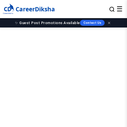
CareerDiksha
☰
✨ Guest Post Promotions Available
✕
Contact Us