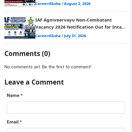
Application Form
Careerdiksha
/ August 2, 2026
IAF Agniveervayu Non-Combatant
Vacancy 2026 Notification Out for Intake
01/2027, Download Form
Careerdiksha
/ July 31, 2026
Comments (0)
No comments yet. Be the first to comment!
Leave a Comment
Name *
Email *