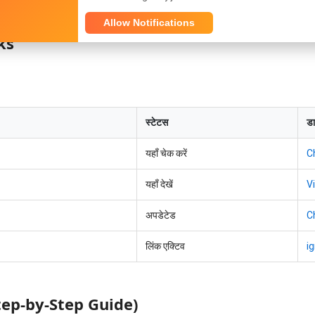
June 2025 सत्र के पेंडिंग रिजल्ट्स के लिए हैं। दिसंबर 2025 का लिंक जल्द ही इसी प
Allow Notifications
ks
स्टेटस
डा
यहाँ चेक करें
C
यहाँ देखें
V
अपडेटेड
C
लिंक एक्टिव
i
Step-by-Step Guide)